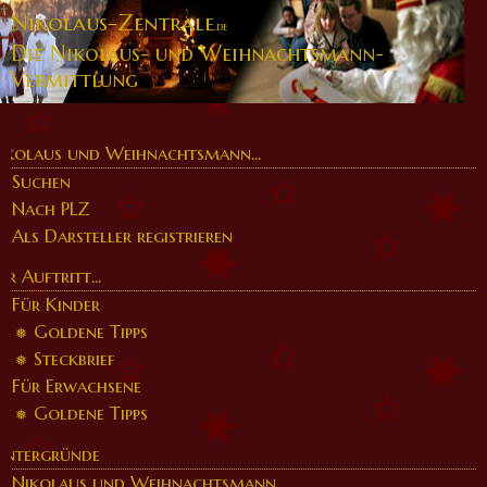
Nikolaus-Zentrale
.de
Die Nikolaus- und Weihnachtsmann-
Vermittlung
ikolaus und Weihnachtsmann...
Suchen
Nach PLZ
Als Darsteller registrieren
er Auftritt...
Für Kinder
Goldene Tipps
Steckbrief
Für Erwachsene
Goldene Tipps
intergründe
Nikolaus und Weihnachtsmann