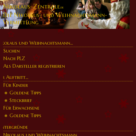
Nikolaus-Zentrale
.de
Die Nikolaus- und Weihnachtsmann-
Vermittlung
ikolaus und Weihnachtsmann...
Suchen
Nach PLZ
Als Darsteller registrieren
er Auftritt...
Für Kinder
Goldene Tipps
Steckbrief
Für Erwachsene
Goldene Tipps
intergründe
Nikolaus und Weihnachtsmann