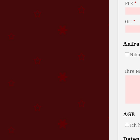
PLZ
Ort
Anfra
Niko
Ihre N
AGB
Ich 
Daten