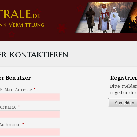
trale
.de
nn-Vermittlung
er kontaktieren
er Benutzer
Registrie
Bitte melde
 E-Mail Adresse
registrierte
Anmelden
Vorname
Nachname