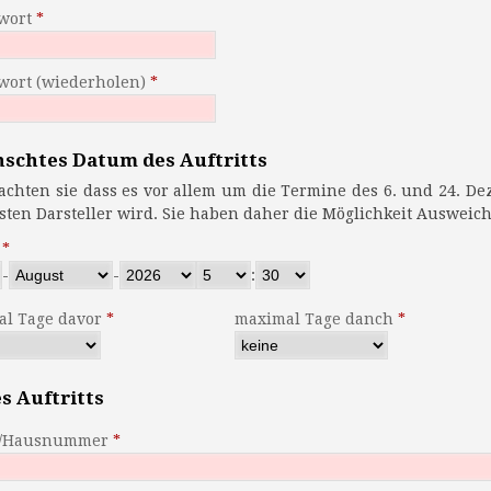
wort
wort (wiederholen)
schtes Datum des Auftritts
en sie dass es vor allem um die Termine des 6. und 24. Dezember schnell eng im Terminkalender
der meisten Darsteller wird. Sie haben daher die Möglich
-
-
:
l Tage davor
maximal Tage danch
s Auftritts
e/Hausnummer