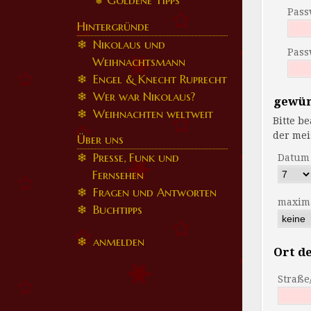
Goldene Tipps
Pass
Hintergründe
Nikolaus und
Pass
Weihnachtsmann
Engel & Knecht Ruprecht
Wer war Nikolaus?
gewün
Weihnachten weltweit
Bitte beacht
Über uns
Presse, Funk und
Datum
Fernsehen
Fragen und Antworten
maxima
Buchtipps
anmelden
Ort de
Straß