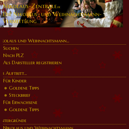
Nikolaus-Zentrale
.de
Die Nikolaus- und Weihnachtsmann-
Vermittlung
ikolaus und Weihnachtsmann...
Suchen
Nach PLZ
Als Darsteller registrieren
er Auftritt...
Für Kinder
Goldene Tipps
Steckbrief
Für Erwachsene
Goldene Tipps
intergründe
Nikolaus und Weihnachtsmann