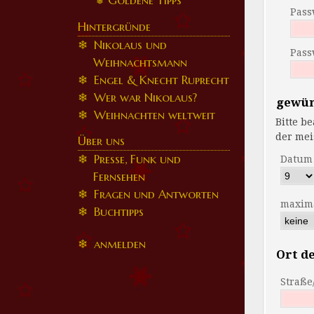
Goldene Tipps
Pass
Hintergründe
Nikolaus und
Pass
Weihnachtsmann
Engel & Knecht Ruprecht
Wer war Nikolaus?
gewün
Weihnachten weltweit
Bitte beacht
Über uns
Presse, Funk und
Datum
Fernsehen
Fragen und Antworten
maxima
Buchtipps
anmelden
Ort de
Straß