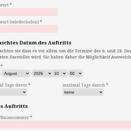
wort
wort (wiederholen)
schtes Datum des Auftritts
en sie dass es vor allem um die Termine des 6. und 24. Dezember schnell eng im Terminkalender
der meisten Darsteller wird. Sie haben daher die Möglich
-
-
:
l Tage davor
maximal Tage danch
s Auftritts
e/Hausnummer