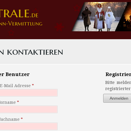
trale
.de
nn-Vermittlung
an kontaktieren
er Benutzer
Registrie
Bitte melde
 E-Mail Adresse
registrierte
Anmelden
Vorname
Nachname