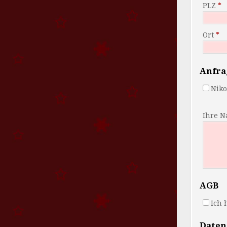
PLZ
Ort
Anfra
Niko
Ihre N
AGB
Ich 
Daten