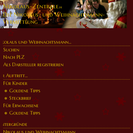
Nikolaus-Zentrale
.de
Die Nikolaus- und Weihnachtsmann-
Vermittlung
ikolaus und Weihnachtsmann...
Suchen
Nach PLZ
Als Darsteller registrieren
er Auftritt...
Für Kinder
Goldene Tipps
Steckbrief
Für Erwachsene
Goldene Tipps
intergründe
Nikolaus und Weihnachtsmann