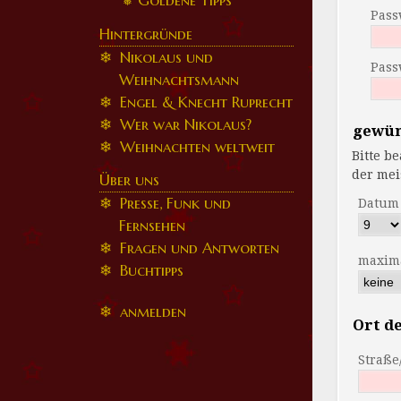
Goldene Tipps
Pass
Hintergründe
Nikolaus und
Pass
Weihnachtsmann
Engel & Knecht Ruprecht
Wer war Nikolaus?
gewün
Weihnachten weltweit
Bitte beacht
Über uns
Presse, Funk und
Datum
Fernsehen
Fragen und Antworten
maxima
Buchtipps
anmelden
Ort de
Straß