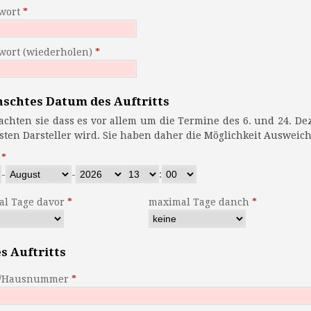
wort
wort (wiederholen)
schtes Datum des Auftritts
en sie dass es vor allem um die Termine des 6. und 24. Dezember schnell eng im Terminkalender
der meisten Darsteller wird. Sie haben daher die Möglich
-
-
:
l Tage davor
maximal Tage danch
s Auftritts
e/Hausnummer