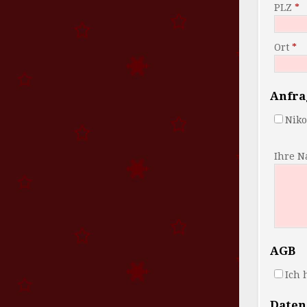
PLZ
Ort
Anfra
Niko
Ihre N
AGB
Ich 
Daten