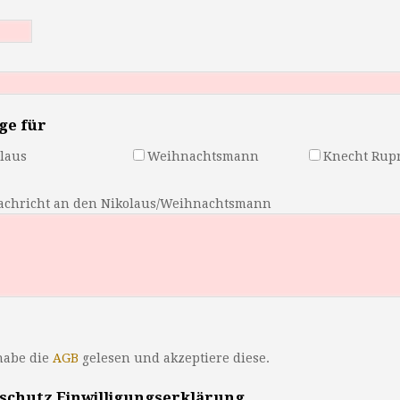
ge für
laus
Weihnachtsmann
Knecht Rup
achricht an den Nikolaus/Weihnachtsmann
habe die
AGB
gelesen und akzeptiere diese.
schutz Einwilligungserklärung