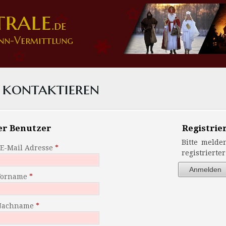
trale
.de
nn-Vermittlung
 kontaktieren
er Benutzer
Registrie
Bitte melde
 E-Mail Adresse
registrierte
Anmelden
Vorname
Nachname