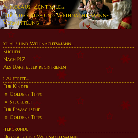
Nikolaus-Zentrale
.de
Die Nikolaus- und Weihnachtsmann-
Vermittlung
ikolaus und Weihnachtsmann...
Suchen
Nach PLZ
Als Darsteller registrieren
er Auftritt...
Für Kinder
Goldene Tipps
Steckbrief
Für Erwachsene
Goldene Tipps
intergründe
Nikolaus und Weihnachtsmann