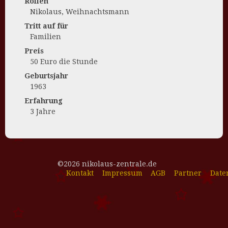
Rollen
Nikolaus, Weihnachtsmann
Tritt auf für
Familien
Preis
50 Euro die Stunde
Geburtsjahr
1963
Erfahrung
3 Jahre
©2026 nikolaus-zentrale.de
Kontakt
Impressum
AGB
Partner
Date