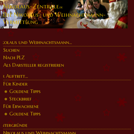
Nikolaus-Zentrale
.de
Die Nikolaus- und Weihnachtsmann-
Vermittlung
ikolaus und Weihnachtsmann...
Suchen
Nach PLZ
Als Darsteller registrieren
er Auftritt...
Für Kinder
Goldene Tipps
Steckbrief
Für Erwachsene
Goldene Tipps
intergründe
Nikolaus und Weihnachtsmann