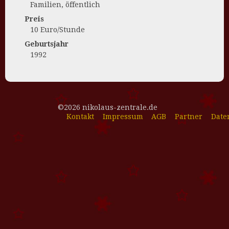
Familien, öffentlich
Preis
10 Euro/Stunde
Geburtsjahr
1992
©2026 nikolaus-zentrale.de
Kontakt
Impressum
AGB
Partner
Date