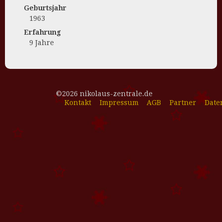
Geburtsjahr
1963
Erfahrung
9 Jahre
©2026 nikolaus-zentrale.de
Kontakt
Impressum
AGB
Partner
Date