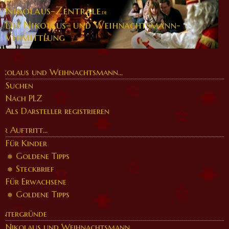
Nikolaus-Zentrale
.de
Die Nikolaus- und Weihnachtsmann-
Vermittlung
ikolaus und Weihnachtsmann...
Suchen
Nach PLZ
Als Darsteller registrieren
er Auftritt...
Für Kinder
Goldene Tipps
Steckbrief
Für Erwachsene
Goldene Tipps
intergründe
Nikolaus und Weihnachtsmann