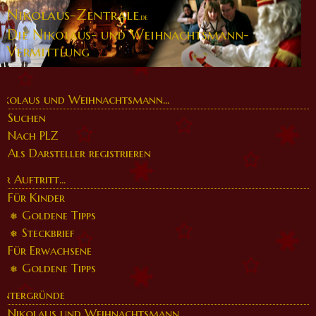
Nikolaus-Zentrale
.de
Die Nikolaus- und Weihnachtsmann-
Vermittlung
ikolaus und Weihnachtsmann...
Suchen
Nach PLZ
Als Darsteller registrieren
er Auftritt...
Für Kinder
Goldene Tipps
Steckbrief
Für Erwachsene
Goldene Tipps
intergründe
Nikolaus und Weihnachtsmann