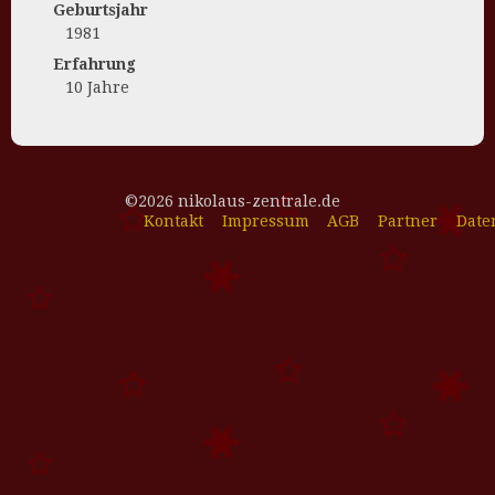
Geburtsjahr
1981
Erfahrung
10 Jahre
©2026 nikolaus-zentrale.de
Kontakt
Impressum
AGB
Partner
Date