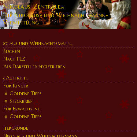
Nikolaus-Zentrale
.de
Die Nikolaus- und Weihnachtsmann-
Vermittlung
ikolaus und Weihnachtsmann...
Suchen
Nach PLZ
Als Darsteller registrieren
er Auftritt...
Für Kinder
Goldene Tipps
Steckbrief
Für Erwachsene
Goldene Tipps
intergründe
Nikolaus und Weihnachtsmann