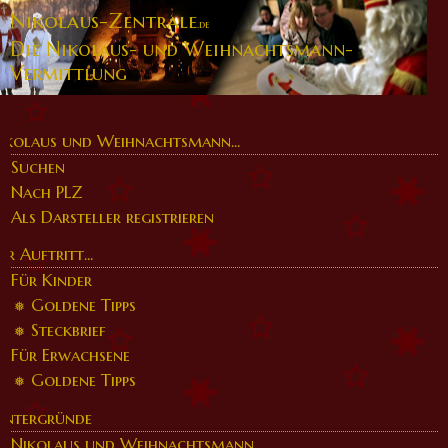
Nikolaus-Zentrale
.de
Die Nikolaus- und Weihnachtsmann-
Vermittlung
ikolaus und Weihnachtsmann...
Suchen
Nach PLZ
Als Darsteller registrieren
er Auftritt...
Für Kinder
Goldene Tipps
Steckbrief
Für Erwachsene
Goldene Tipps
intergründe
Nikolaus und Weihnachtsmann