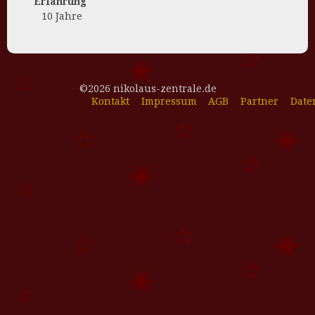
Erfahrung
10 Jahre
©2026 nikolaus-zentrale.de
Kontakt
Impressum
AGB
Partner
Date