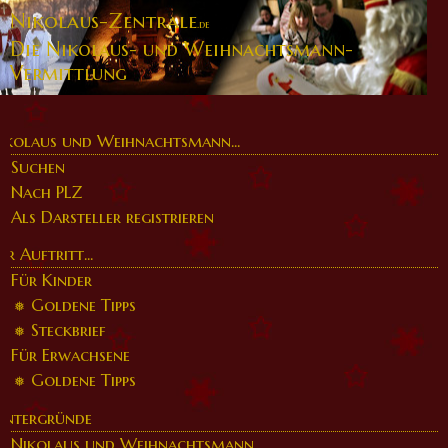
Nikolaus-Zentrale
.de
Die Nikolaus- und Weihnachtsmann-
Vermittlung
ikolaus und Weihnachtsmann...
Suchen
Nach PLZ
Als Darsteller registrieren
er Auftritt...
Für Kinder
Goldene Tipps
Steckbrief
Für Erwachsene
Goldene Tipps
intergründe
Nikolaus und Weihnachtsmann